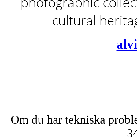
photographic collect
cultural herit
alv
Om du har tekniska probl
3