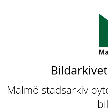
Bildarkivet
Malmö stadsarkiv byter
bi