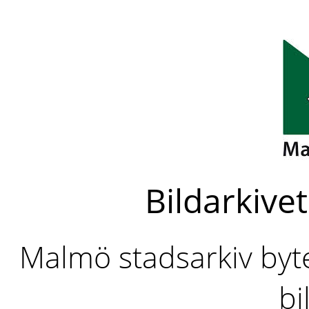
Bildarkivet
Malmö stadsarkiv byter
bi