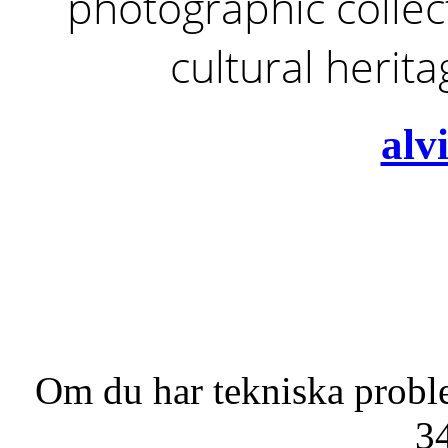
photographic collect
cultural herit
alv
Om du har tekniska probl
3