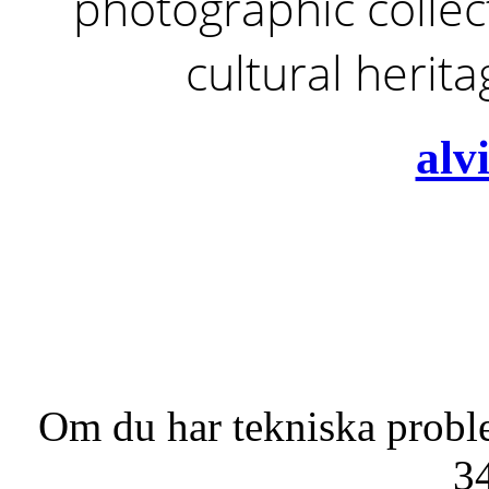
photographic collect
cultural herit
alv
Om du har tekniska probl
3