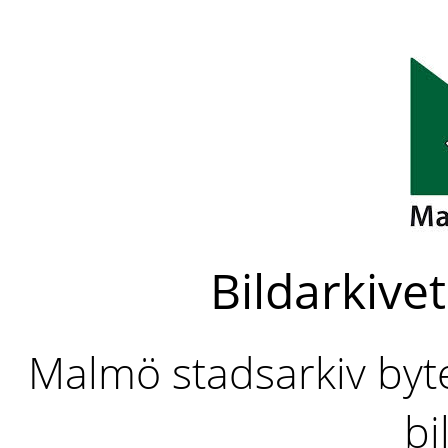
Bildarkivet
Malmö stadsarkiv byter
bi