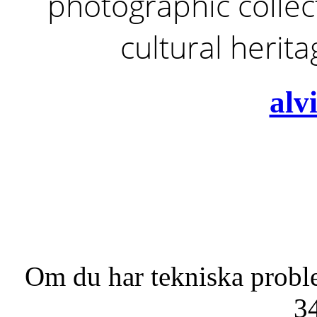
photographic collect
cultural herit
alv
Om du har tekniska probl
3