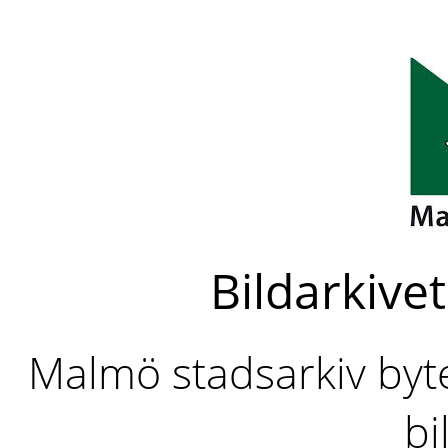
Bildarkivet
Malmö stadsarkiv byter
bi