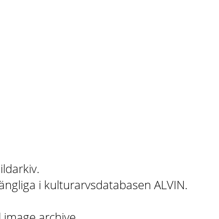
ildarkiv.
gängliga i kulturarvsdatabasen ALVIN.
l image archive.