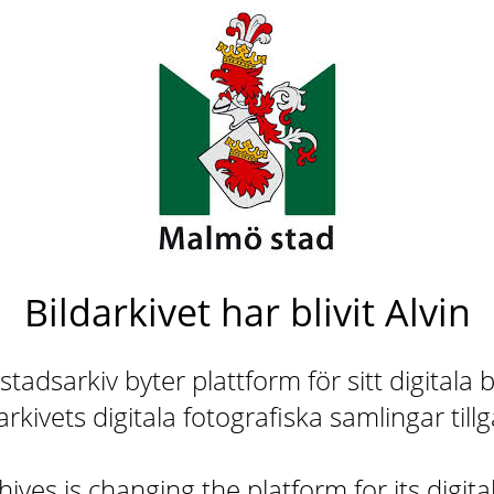
Bildarkivet har blivit Alvin
adsarkiv byter plattform för sitt digitala b
rkivets digitala fotografiska samlingar till
ives is changing the platform for its digita