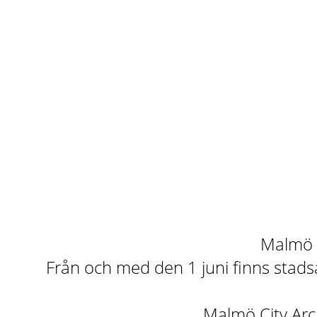
Malmö st
Från och med den 1 juni finns stadsa
Malmö City Arch