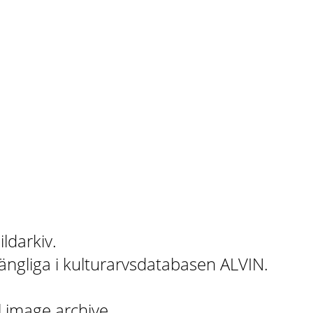
ildarkiv.
gängliga i kulturarvsdatabasen ALVIN.
l image archive.