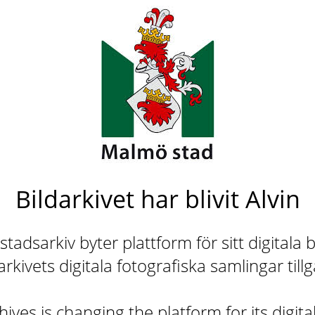
Bildarkivet har blivit Alvin
adsarkiv byter plattform för sitt digitala b
rkivets digitala fotografiska samlingar till
ives is changing the platform for its digita