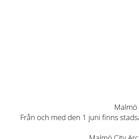
Malmö st
Från och med den 1 juni finns stadsa
Malmö City Arch