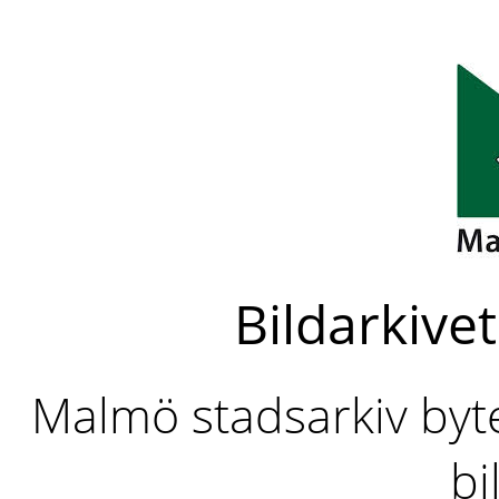
Bildarkivet
Malmö stadsarkiv byter
bi