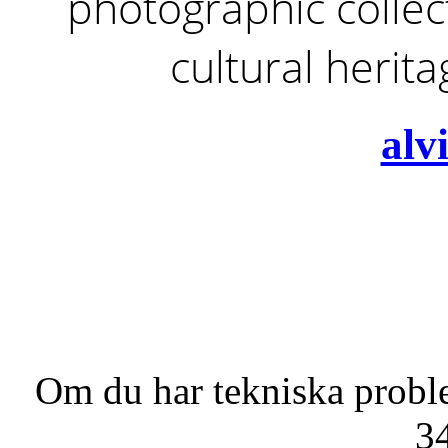
photographic collect
cultural herit
alv
Om du har tekniska probl
3