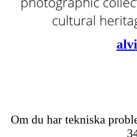
photographic collect
cultural herit
alv
Om du har tekniska probl
3