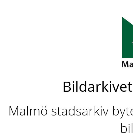
Bildarkivet
Malmö stadsarkiv byter
bi