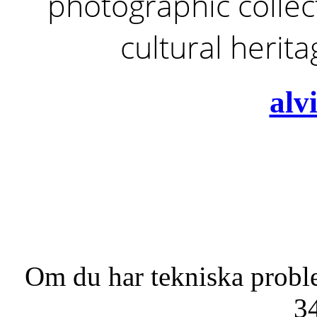
photographic collect
cultural herit
alv
Om du har tekniska probl
3