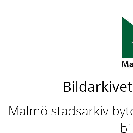
Bildarkivet
Malmö stadsarkiv byter
bi