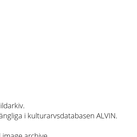
ildarkiv.
gängliga i kulturarvsdatabasen ALVIN.
l image archive.