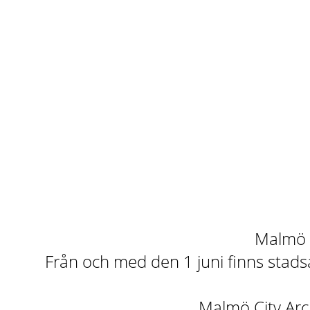
Malmö st
Från och med den 1 juni finns stadsa
Malmö City Arch