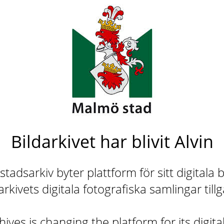
Bildarkivet har blivit Alvin
adsarkiv byter plattform för sitt digitala b
rkivets digitala fotografiska samlingar till
ives is changing the platform for its digita