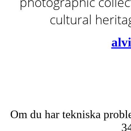
photographic collect
cultural herit
alv
Om du har tekniska probl
3