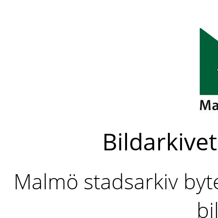
Bildarkivet
Malmö stadsarkiv byter
bi