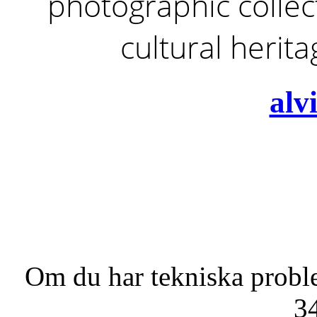
photographic collect
cultural herit
alv
Om du har tekniska probl
3