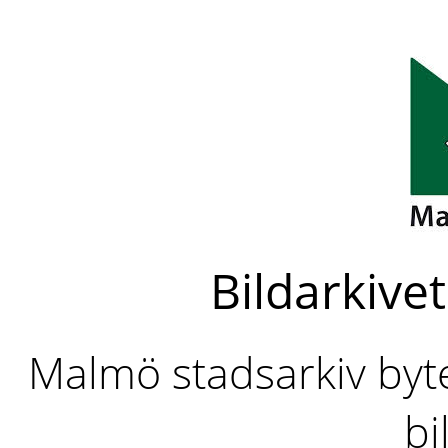
Bildarkivet
Malmö stadsarkiv byter
bi