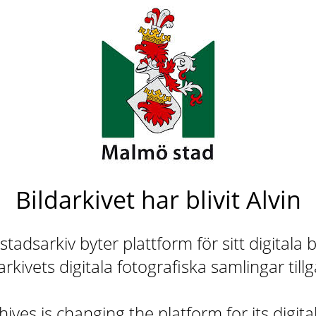
Bildarkivet har blivit Alvin
adsarkiv byter plattform för sitt digitala b
rkivets digitala fotografiska samlingar till
ives is changing the platform for its digita