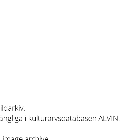
ildarkiv.
gängliga i kulturarvsdatabasen ALVIN.
l image archive.