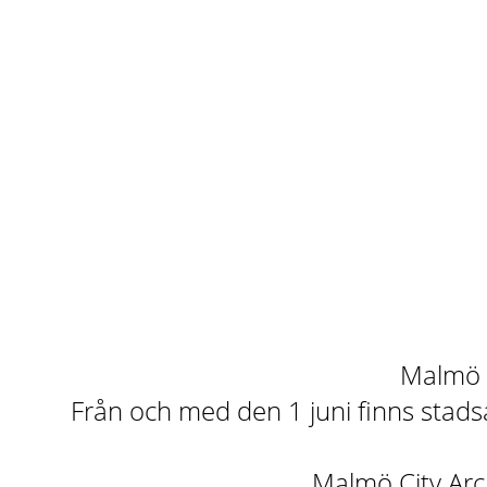
Malmö st
Från och med den 1 juni finns stadsa
Malmö City Arch