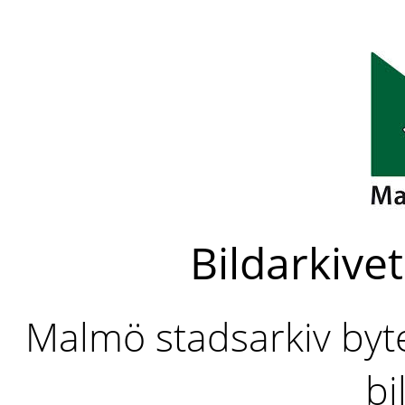
Bildarkivet
Malmö stadsarkiv byter
bi