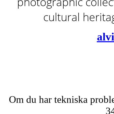
photographic collect
cultural herit
alv
Om du har tekniska probl
3