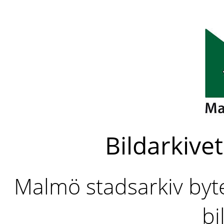
Bildarkivet
Malmö stadsarkiv byter
bi