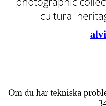
photographic collect
cultural herit
alv
Om du har tekniska probl
3