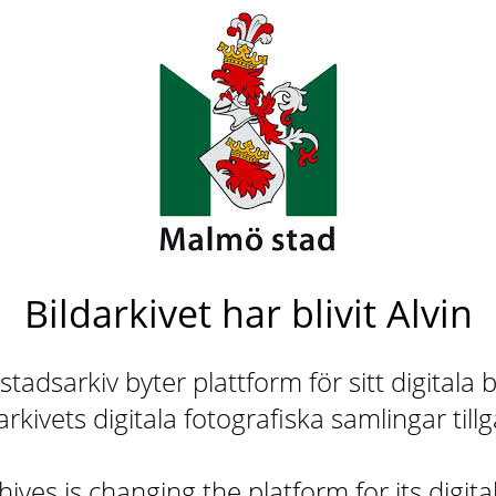
Bildarkivet har blivit Alvin
adsarkiv byter plattform för sitt digitala b
rkivets digitala fotografiska samlingar till
ives is changing the platform for its digita