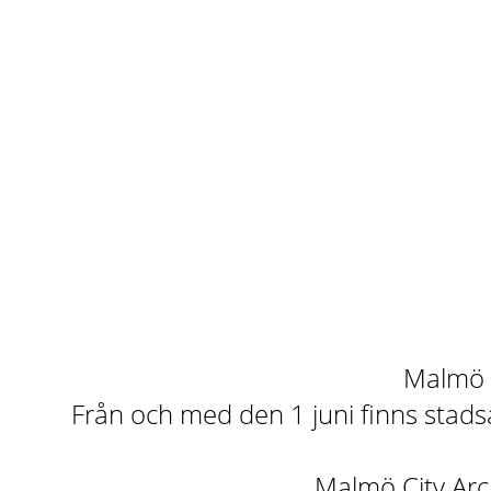
Malmö st
Från och med den 1 juni finns stadsa
Malmö City Arch