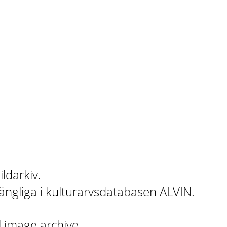
ildarkiv.
gängliga i kulturarvsdatabasen ALVIN.
l image archive.