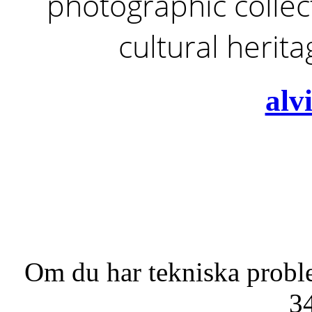
photographic collect
cultural herit
alv
Om du har tekniska probl
3