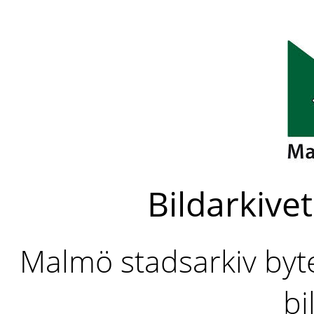
Bildarkivet
Malmö stadsarkiv byter
bi