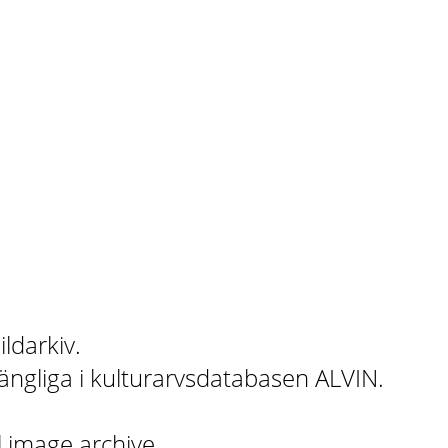
ildarkiv.
gängliga i kulturarvsdatabasen ALVIN.
l image archive.