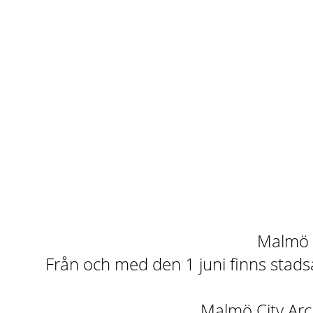
Malmö st
Från och med den 1 juni finns stadsa
Malmö City Arch