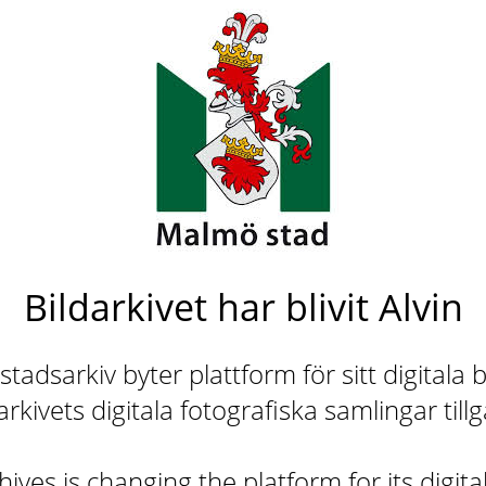
Bildarkivet har blivit Alvin
adsarkiv byter plattform för sitt digitala b
rkivets digitala fotografiska samlingar till
ives is changing the platform for its digita