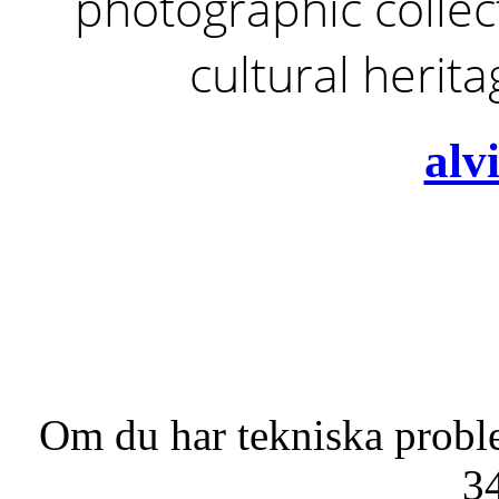
photographic collect
cultural herit
alv
Om du har tekniska probl
3