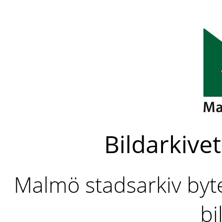
Bildarkivet
Malmö stadsarkiv byter
bi