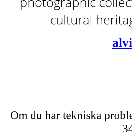
photographic collect
cultural herit
alv
Om du har tekniska probl
3