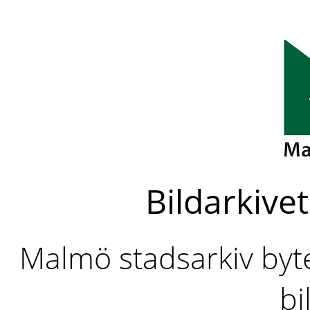
Bildarkivet
Malmö stadsarkiv byter
bi