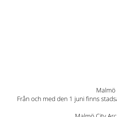
Malmö st
Från och med den 1 juni finns stadsa
Malmö City Arch