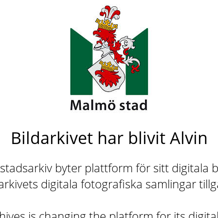
Bildarkivet har blivit Alvin
adsarkiv byter plattform för sitt digitala b
rkivets digitala fotografiska samlingar till
ives is changing the platform for its digita