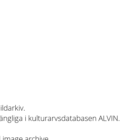
ildarkiv.
gängliga i kulturarvsdatabasen ALVIN.
l image archive.