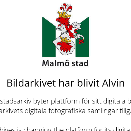
Bildarkivet har blivit Alvin
adsarkiv byter plattform för sitt digitala b
rkivets digitala fotografiska samlingar till
ives is changing the platform for its digita