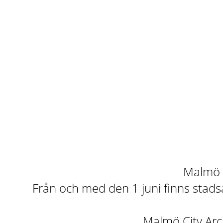
Malmö st
Från och med den 1 juni finns stadsa
Malmö City Arch