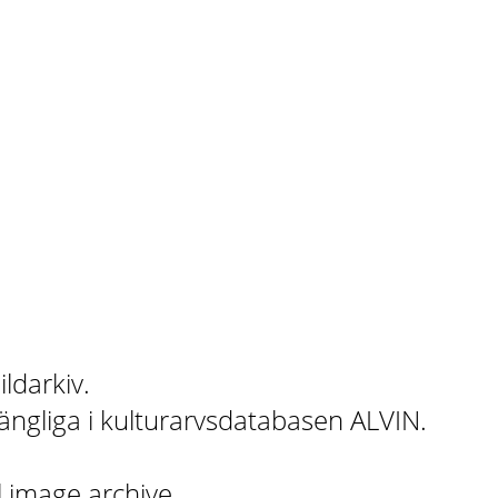
ildarkiv.
gängliga i kulturarvsdatabasen ALVIN.
l image archive.