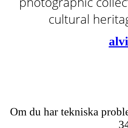
photographic collect
cultural herit
alv
Om du har tekniska probl
3