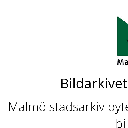
Bildarkivet
Malmö stadsarkiv byter
bi