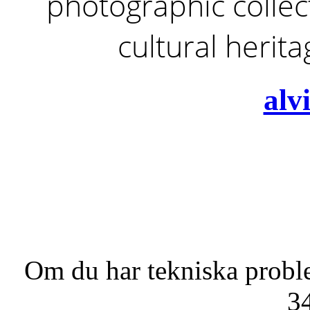
photographic collect
cultural herit
alv
Om du har tekniska probl
3