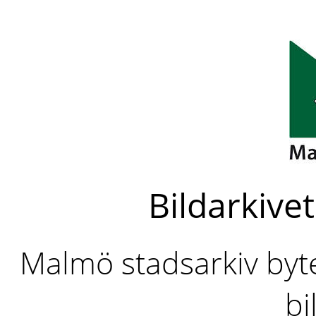
Bildarkivet
Malmö stadsarkiv byter
bi