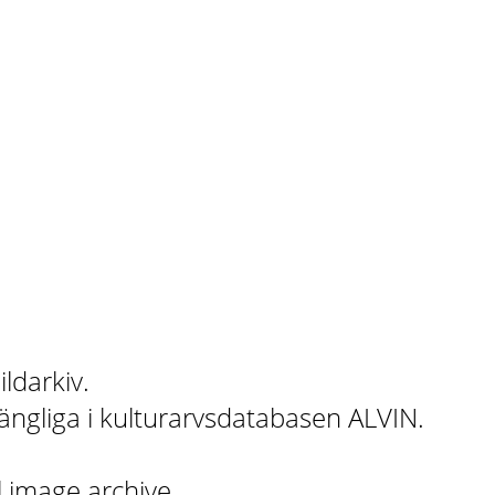
ildarkiv.
gängliga i kulturarvsdatabasen ALVIN.
l image archive.