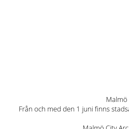
Malmö st
Från och med den 1 juni finns stadsa
Malmö City Arch