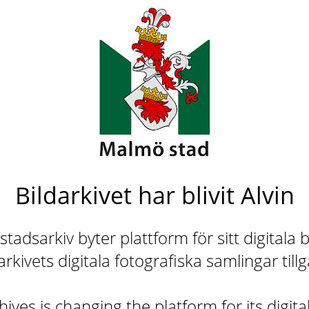
Bildarkivet har blivit Alvin
adsarkiv byter plattform för sitt digitala b
rkivets digitala fotografiska samlingar till
ives is changing the platform for its digita