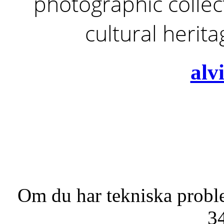
photographic collect
cultural herit
alv
Om du har tekniska probl
3