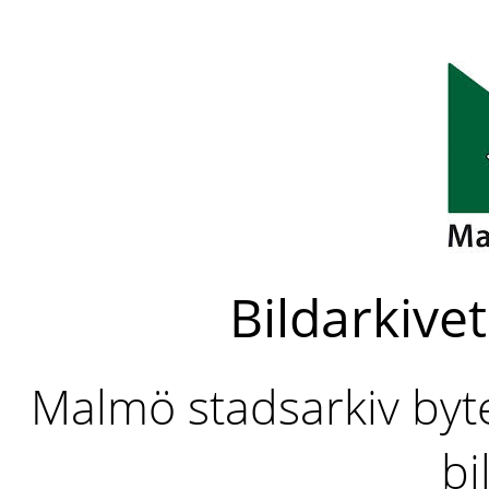
Bildarkivet
Malmö stadsarkiv byter
bi