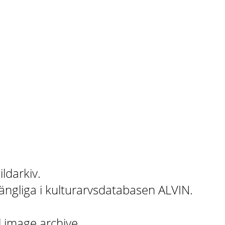
ildarkiv.
gängliga i kulturarvsdatabasen ALVIN.
l image archive.