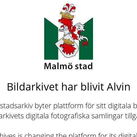
Bildarkivet har blivit Alvin
adsarkiv byter plattform för sitt digitala b
rkivets digitala fotografiska samlingar till
ives is changing the platform for its digita