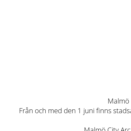
Malmö st
Från och med den 1 juni finns stadsa
Malmö City Arch