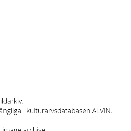
ildarkiv.
gängliga i kulturarvsdatabasen ALVIN.
l image archive.