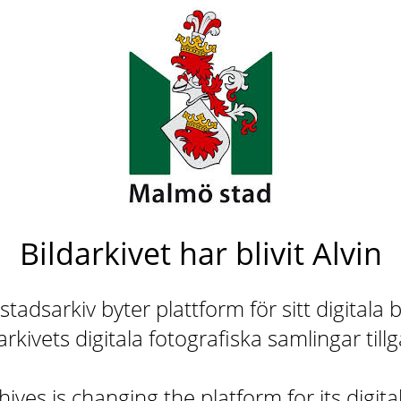
Bildarkivet har blivit Alvin
adsarkiv byter plattform för sitt digitala b
rkivets digitala fotografiska samlingar till
ives is changing the platform for its digita