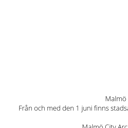
Malmö st
Från och med den 1 juni finns stadsa
Malmö City Arch