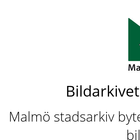
Bildarkivet
Malmö stadsarkiv byter
bi