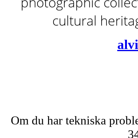
photographic collect
cultural herit
alv
Om du har tekniska probl
3