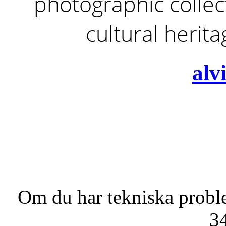
photographic collect
cultural herit
alv
Om du har tekniska probl
3