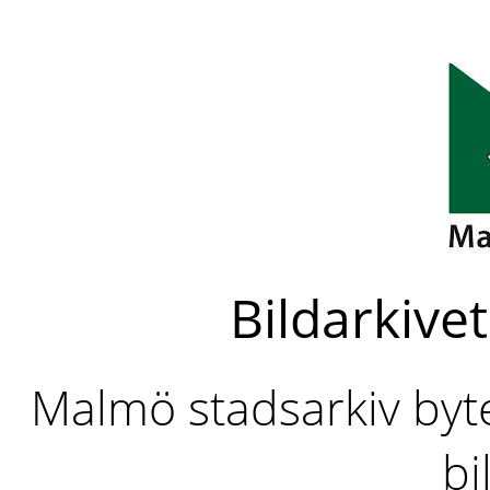
Bildarkivet
Malmö stadsarkiv byter
bi