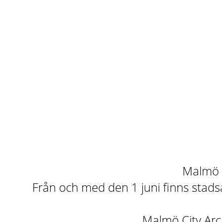
Malmö st
Från och med den 1 juni finns stadsa
Malmö City Arch