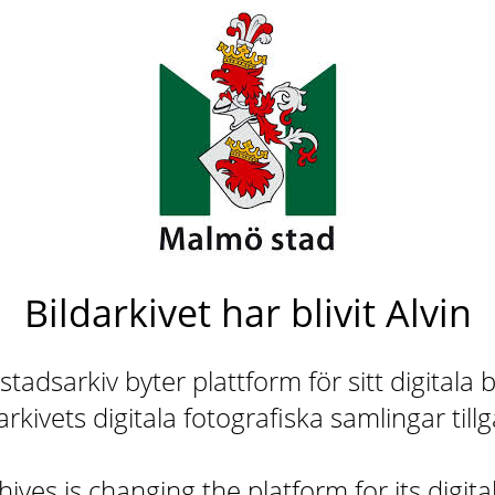
Bildarkivet har blivit Alvin
adsarkiv byter plattform för sitt digitala b
rkivets digitala fotografiska samlingar till
ives is changing the platform for its digita