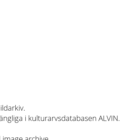
ildarkiv.
gängliga i kulturarvsdatabasen ALVIN.
l image archive.