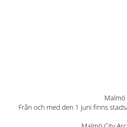
Malmö st
Från och med den 1 juni finns stadsa
Malmö City Arch