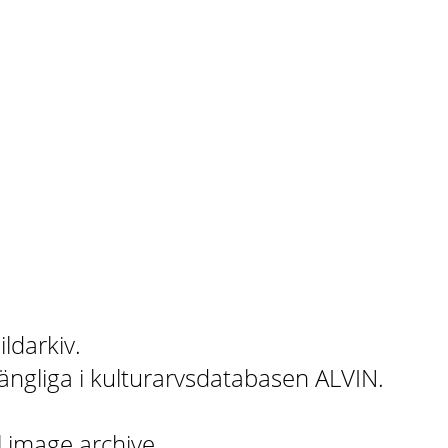
ildarkiv.
gängliga i kulturarvsdatabasen ALVIN.
l image archive.