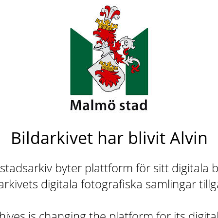
Bildarkivet har blivit Alvin
adsarkiv byter plattform för sitt digitala b
rkivets digitala fotografiska samlingar till
ives is changing the platform for its digita