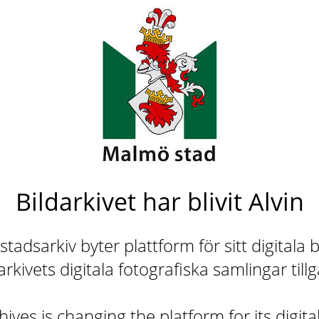
Bildarkivet har blivit Alvin
adsarkiv byter plattform för sitt digitala b
rkivets digitala fotografiska samlingar till
ives is changing the platform for its digita