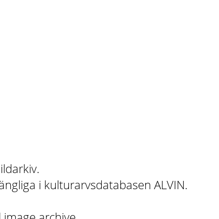
ildarkiv.
gängliga i kulturarvsdatabasen ALVIN.
l image archive.