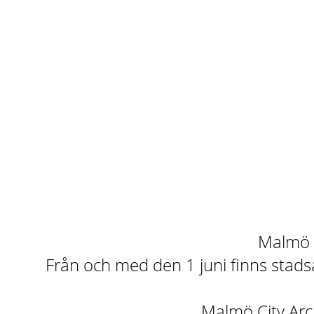
Malmö st
Från och med den 1 juni finns stadsa
Malmö City Arch