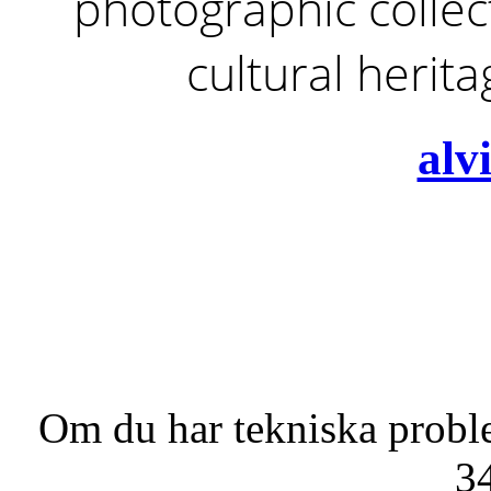
photographic collect
cultural herit
alv
Om du har tekniska probl
3