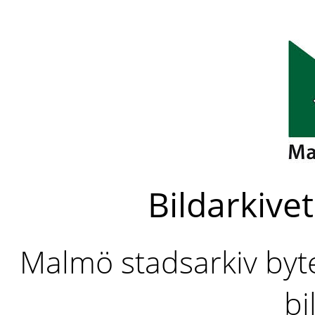
Bildarkivet
Malmö stadsarkiv byter
bi