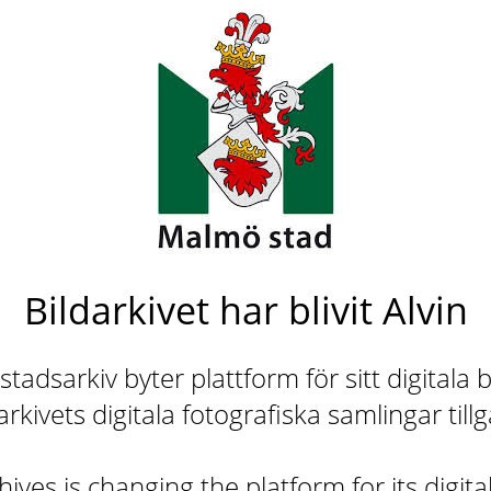
Bildarkivet har blivit Alvin
adsarkiv byter plattform för sitt digitala b
rkivets digitala fotografiska samlingar till
ives is changing the platform for its digita