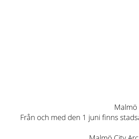
Malmö st
Från och med den 1 juni finns stadsa
Malmö City Arch