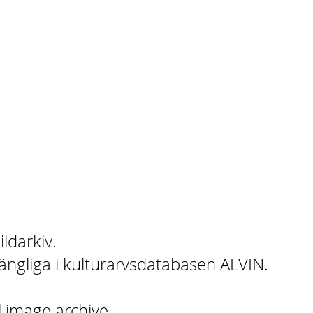
ildarkiv.
gängliga i kulturarvsdatabasen ALVIN.
l image archive.