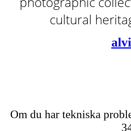
photographic collect
cultural herit
alv
Om du har tekniska probl
3