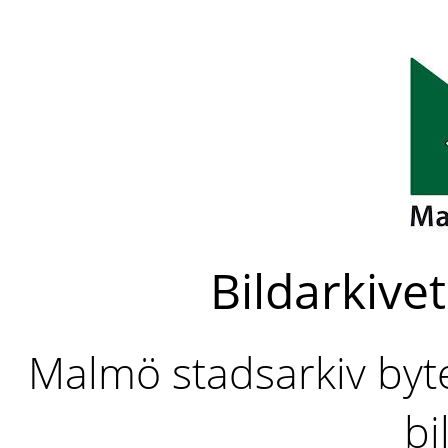
Bildarkivet
Malmö stadsarkiv byter
bi