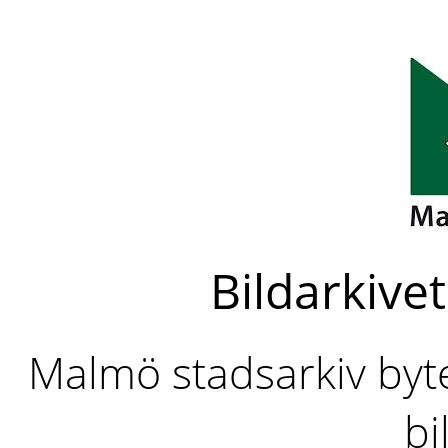
Bildarkivet
Malmö stadsarkiv byter
bi