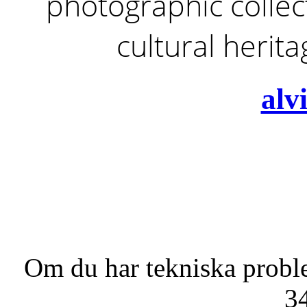
photographic collect
cultural herit
alv
Om du har tekniska probl
3