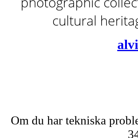
photographic collect
cultural herit
alv
Om du har tekniska probl
3