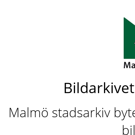
Bildarkivet
Malmö stadsarkiv byter
bi