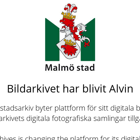
Bildarkivet har blivit Alvin
adsarkiv byter plattform för sitt digitala b
rkivets digitala fotografiska samlingar till
ives is changing the platform for its digita