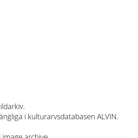
ildarkiv.
gängliga i kulturarvsdatabasen ALVIN.
l image archive.