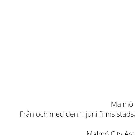
Malmö st
Från och med den 1 juni finns stadsa
Malmö City Arch