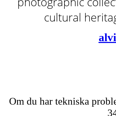
photographic collect
cultural herit
alv
Om du har tekniska probl
3