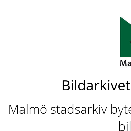
Bildarkivet
Malmö stadsarkiv byter
bi