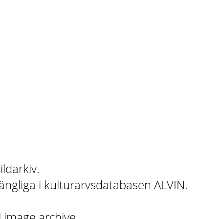
ildarkiv.
gängliga i kulturarvsdatabasen ALVIN.
l image archive.