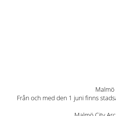
Malmö st
Från och med den 1 juni finns stadsa
Malmö City Arch