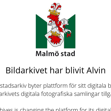
Bildarkivet har blivit Alvin
adsarkiv byter plattform för sitt digitala b
rkivets digitala fotografiska samlingar till
ives is changing the platform for its digita