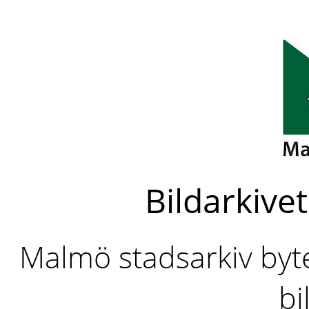
Bildarkivet
Malmö stadsarkiv byter
bi