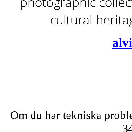
photographic collect
cultural herit
alv
Om du har tekniska probl
3