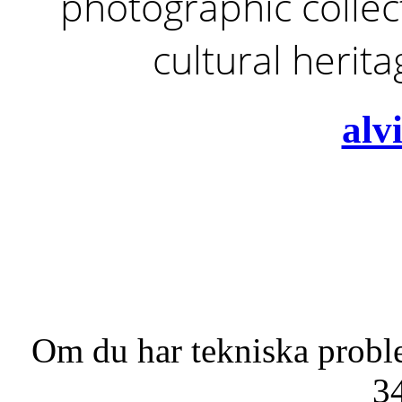
photographic collect
cultural herit
alv
Om du har tekniska probl
3