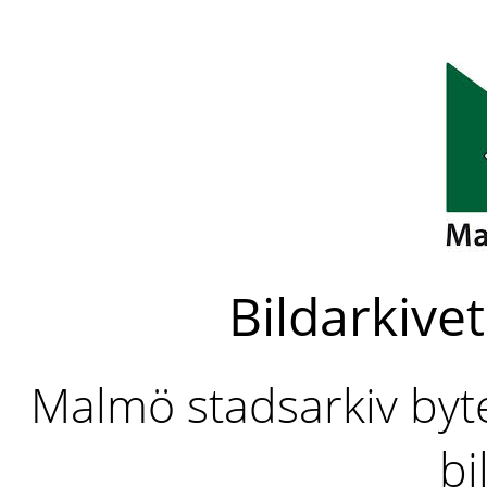
Bildarkivet
Malmö stadsarkiv byter
bi