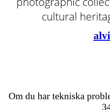
photographic collect
cultural herit
alv
Om du har tekniska probl
3