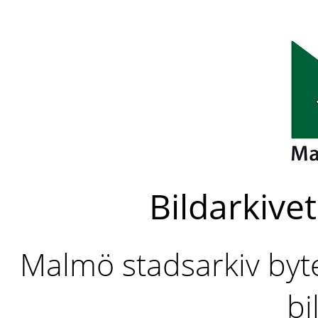
Bildarkivet
Malmö stadsarkiv byter
bi